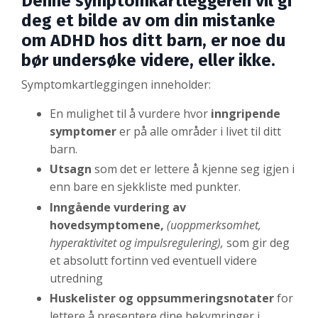
Denne symptomkartleggeren vil gi
deg et bilde av om din mistanke
om ADHD hos ditt barn, er noe du
bør undersøke videre, eller ikke.
Symptomkartleggingen inneholder:
En mulighet til å vurdere hvor
inngripende
symptomer
er
på alle områder i livet til ditt
barn.
Utsagn
som det er lettere å kjenne seg igjen i
enn bare en sjekkliste med punkter.
Inngående vurdering av
hovedsymptomene,
(uoppmerksomhet,
hyperaktivitet og impulsregulering),
som
gir deg
et absolutt fortinn ved eventuell videre
utredning
Huskelister og oppsummeringsnotater
for
lettere å presentere dine
bekymringer i