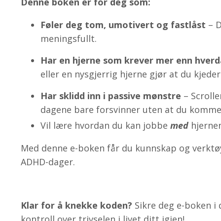
Denne boken er for deg som:
Føler deg tom, umotivert og fastlåst
– D
meningsfullt.
Har en hjerne som krever mer enn hverd
eller en nysgjerrig hjerne gjør at du kjeder
Har sklidd inn i passive mønstre
– Scrolle
dagene bare forsvinner uten at du kommer
Vil lære hvordan du kan jobbe
med
hjernen
Med denne e-boken får du kunnskap og verktøy
ADHD-dager.
Klar for å knekke koden?
Sikre deg e-boken i 
kontroll over trivselen i livet ditt igjen!