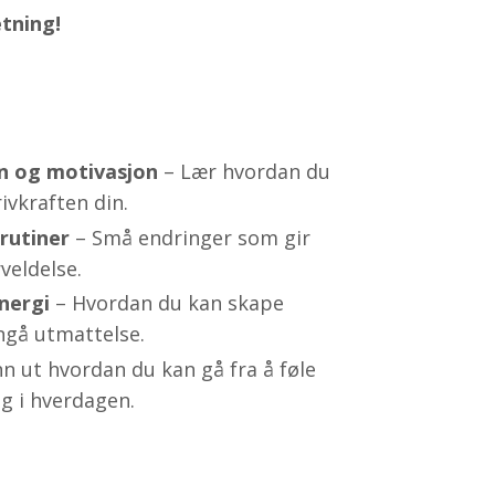
etning!
n og motivasjon
– Lær hvordan du
rivkraften din.
rutiner
– Små endringer som gir
veldelse.
nergi
– Hvordan du kan skape
nngå utmattelse.
nn ut hvordan du kan gå fra å føle
ng i hverdagen.