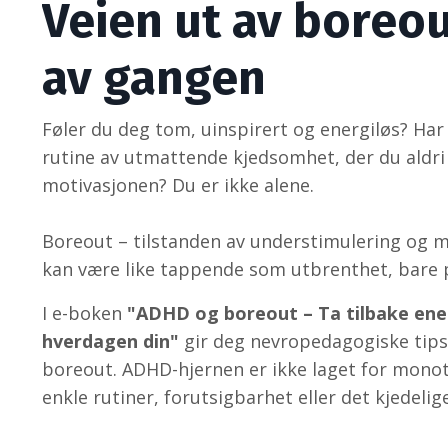
Veien ut av boreou
av gangen
Føler du deg tom, uinspirert og energiløs? Har
rutine av utmattende kjedsomhet, der du aldri h
motivasjonen? Du er ikke alene.
Boreout – tilstanden av understimulering og m
kan være like tappende som utbrenthet, bare 
I e-boken
"ADHD og boreout – Ta tilbake ener
hverdagen din"
gir deg nevropedagogiske tips
boreout. ADHD-hjernen er ikke laget for monot
enkle rutiner, forutsigbarhet eller det kjedelige